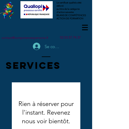
Le certificat qualité a été
délivré
au titre de la catégorie
d'action suivante:
BILANS DE COMPÉTENCES
ACTION DE FORMATION
02.53.57.74.37
contact@competencespersona.fr
Se connecter
SERVICES
Rien à réserver pour
l'instant. Revenez
nous voir bientôt.