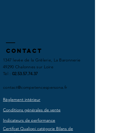
Contact
1347 levée de la Grêlerie, La Baronnerie
49290 Chalonnes sur Loire​​
Tél :
02.53.57.74.37
contact@competencespersona.fr
Réglement intérieur
Conditions générales de vente
Indicateurs de performance
Certifcat Qualiopi catégorie Bilans de