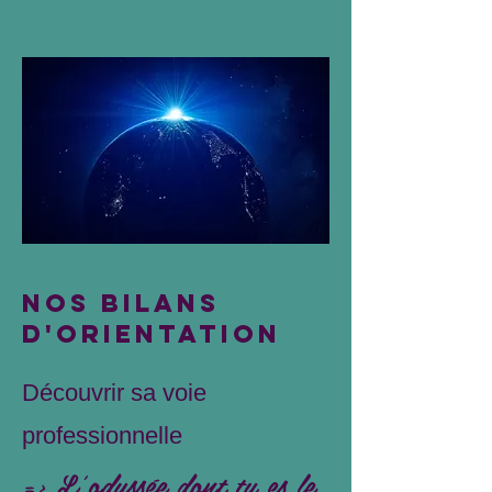
Nos Bilans
d'orientation
Découvrir sa voie
professionnelle
=> L'odyssée dont tu es le