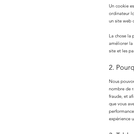
Un cookie est
ordinateur l
un site web d
La chose la p
améliorer la
site et les p
2. Pourq
Nous pouvons
nombre de ra
fraude, et af
que vous avez
performances,
expérience ut