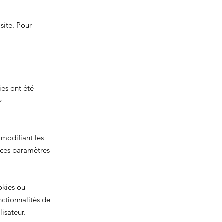
site. Pour
ies ont été
z
 modifiant les
 ces paramètres
okies ou
ctionnalités de
isateur.