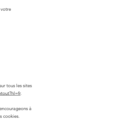
votre
r tous les sites
tout?hl=fr
.
s encourageons à
s cookies.