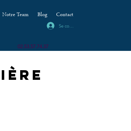
Notre Team
Blog
Contact
Se connecter
02.53.57.74.37
ière