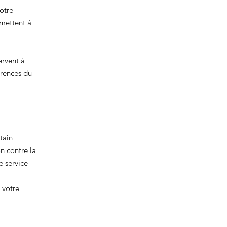
votre
rmettent à
ervent à
érences du
tain
n contre la
e service
 votre