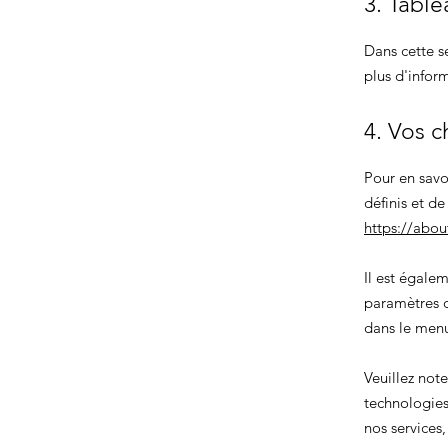
3. Table
Dans cette s
plus d'infor
4. Vos c
Pour en savo
définis et d
https://abou
Il est égale
paramètres c
dans le me
Veuillez not
technologies
nos services