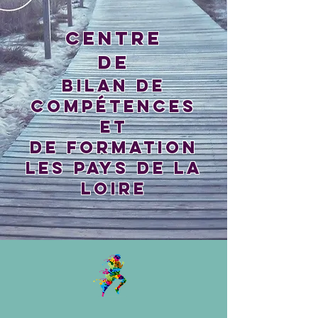
CENTRE
DE
BILAN DE
COMPÉTENCES
et
de FORMATION
les Pays de la
Loire