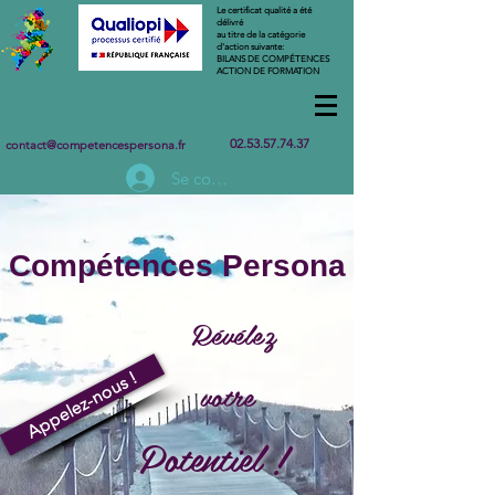
Le certificat qualité a été
délivré
au titre de la catégorie
d'action suivante:
BILANS DE COMPÉTENCES
ACTION DE FORMATION
02.53.57.74.37
contact@competencespersona.fr
Se connecter
Compétences Persona
Révélez
Appelez-nous !
votre
Potentiel !