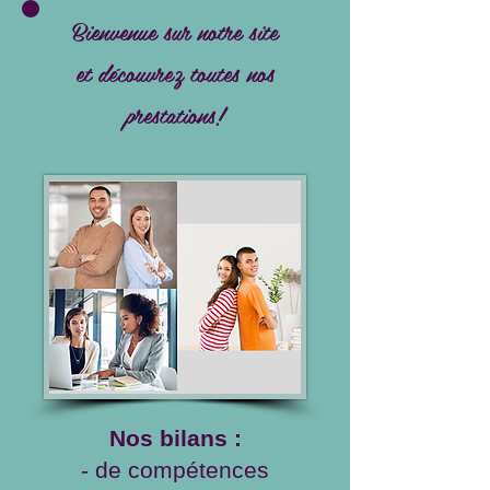
Bienvenue sur notre site
et découvrez toutes nos
prestations!
Nos bilans :
- de compétences