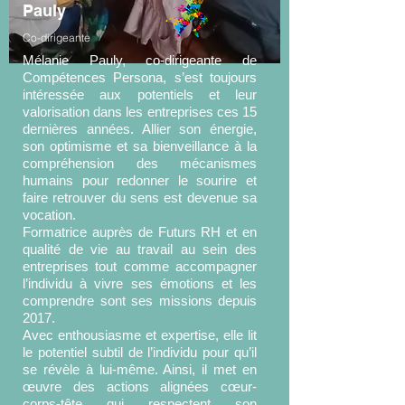
Pauly
Co-dirigeante
Mélanie Pauly, co-dirigeante de
Compétences Persona, s’est toujours
intéressée aux potentiels et leur
valorisation dans les entreprises ces 15
dernières années. Allier son énergie,
son optimisme et sa bienveillance à la
compréhension des mécanismes
humains pour redonner le sourire et
faire retrouver du sens est devenue sa
vocation.
Formatrice auprès de Futurs RH et en
qualité de vie au travail au sein des
entreprises tout comme accompagner
l’individu à vivre ses émotions et les
comprendre sont ses missions depuis
2017.
Avec enthousiasme et expertise, elle lit
le potentiel subtil de l’individu pour qu’il
se révèle à lui-même. Ainsi, il met en
œuvre des actions alignées cœur-
corps-tête qui respectent son